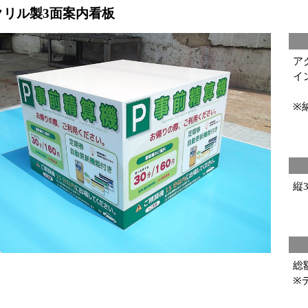
クリル製3面案内看板
ア
イ
※
縦3
総
※