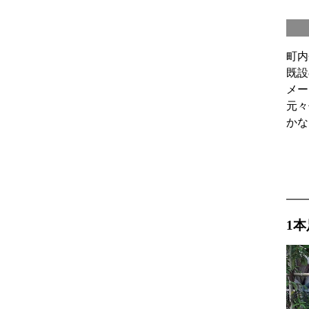
町内
既設
メー
元々
かな
1