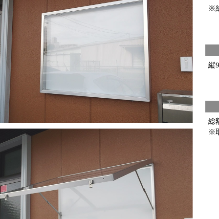
※
縦9
総
※