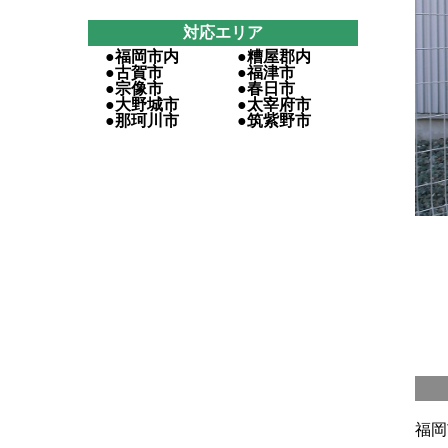
対応エリア
●福岡市内
●糟屋郡内
●古賀市
●福津市
●宗像市
●春日市
●大野城市
●太宰府市
●那珂川市
●筑紫野市
福岡