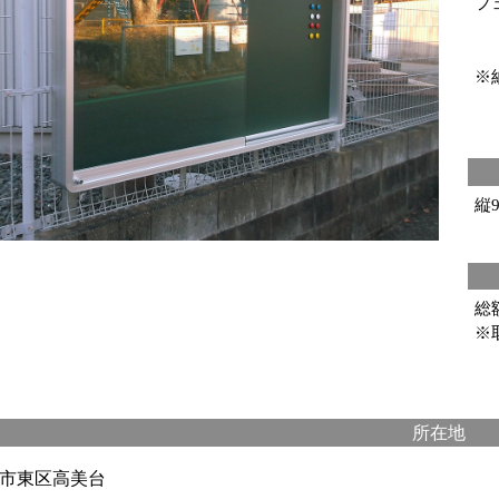
フ
※
縦9
総
※
所在地
市東区高美台