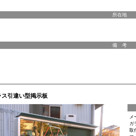
所在地
備 考
ラス引違い型掲示板
メ
ガ
取