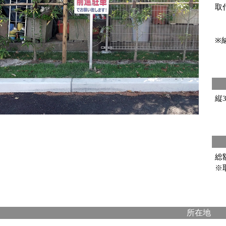
取
※
縦3
総
※
所在地