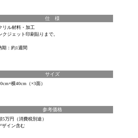
仕 様
クリル材料・加工
ンクジェット印刷貼りまで。
納期：約1週間
サイズ
0cm×横40cm（×3面）
参考価格
額5万円（消費税別途）
デザイン含む