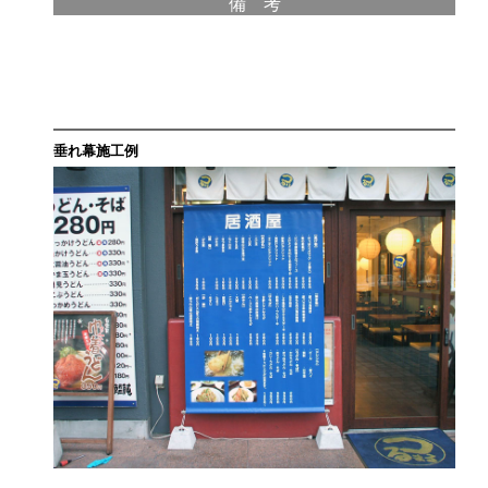
備 考
垂れ幕施工例