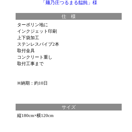
「麺乃庄つるまる饂飩」様
仕 様
ターポリン地に
インクジェット印刷
上下袋加工
ステンレスパイプ2本
取付金具
コンクリート重し
取付工事まで
※納期：約10日
サイズ
縦180cm×横120cm