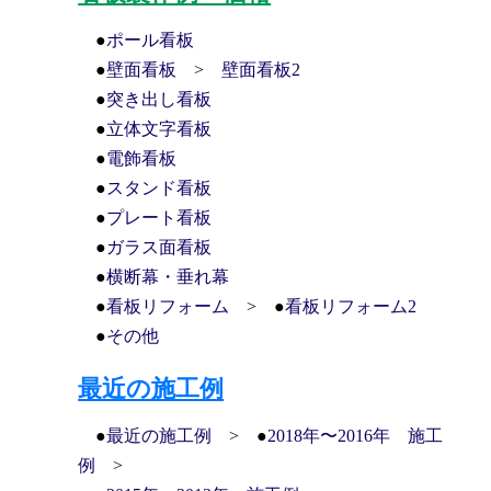
●
ポール看板
●
壁面看板
>
壁面看板2
●
突き出し看板
●
立体文字看板
●
電飾看板
●
スタンド看板
●
プレート看板
●
ガラス面看板
●
横断幕・垂れ幕
●
看板リフォーム
> ●
看板リフォーム2
●
その他
最近の施工例
●
最近の施工例
> ●
2018年〜2016年 施工
例
>