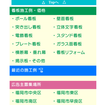
△ Topへ △